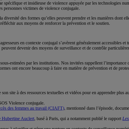
e spécifique et insidieuse de violence appuyée par les technologies nu
es personnes victimes de violence conjugale.
 diversité des formes qu’elles peuvent prendre et les manières dont ell
éfléchir aux moyens de renforcer la prévention et le soutien.
es agresseurs en contexte conjugal s’avèrent généralement accessibles et
 peuvent devenir des moyens de surveillance et de contrôle particulièrem
s-estimées par les institutions. Nos invitées rappellent l’importance de
eformes ont encore beaucoup à faire en matière de prévention et de prote
son site à des ressources textuelles et vidéos pour en apprendre plus au
 SOS Violence conjugale.
accès des femmes au travail (CIAFT)
, mentionné dans l’épisode, documente
e Hubertine Auclert
, basé à Paris, qui a notamment publié le rapport
Les
onnes à planifier et gérer une rupture en contexte de surveillance numér