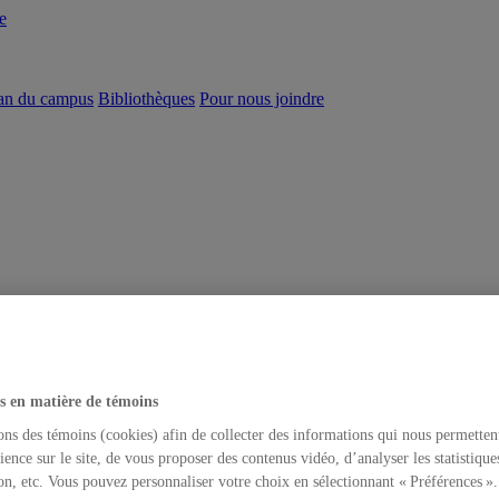
e
an du campus
Bibliothèques
Pour nous joindre
s en matière de témoins
ons des témoins (cookies) afin de collecter des informations qui nous permetten
ience sur le site, de vous proposer des contenus vidéo, d’analyser les statistique
on, etc. Vous pouvez personnaliser votre choix en sélectionnant « Préférences ».