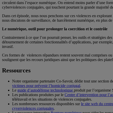
circulent dans l’espace numérique. On entend moins parler d’une form
cyberviolences conjugales, qui touchent pourtant la grande majorité d
Dans cet épisode, nous nous penchons sur ces violences en explorant la
nous discutons de surveillance, de harcèlement numérique, en plus de r
Le numérique, outil pour prolonger la coercition et le contrôle
Contrairement à ce que l’on pourrait penser, les outils et stratégies d
détournement de certaines fonctionnalités d’applications, par exemple,
invasif.
Ces formes de violences répandues restent souvent mal comprises ou sou
soulignent que les recours juridiques ainsi que les politiques des plat
Ressources
Notre organisme partenaire Co-Savoir, dédie tout une section de 
victimes pour prévenir l’homicide conjugal
.
Le
guide d’autodéfense technologique
produit par l’organisme
Les publications produites par le
Centre d’intervention pour l’
télétravail et les situations de violences conjugales.
Les nombreuses ressources disponibles sur
le site web du centr
cyverviolences conjugales
.
La ressource interactive
Rupture numérique
pour aider les pers