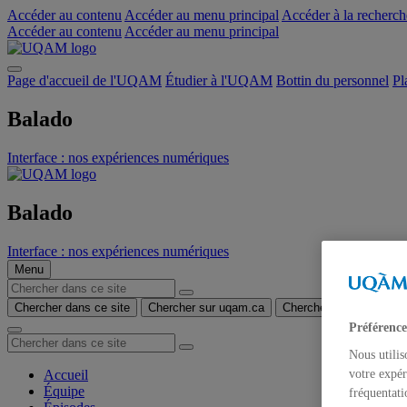
Accéder au contenu
Accéder au menu principal
Accéder à la recherch
Accéder au contenu
Accéder au menu principal
Page d'accueil de l'UQAM
Étudier à l'UQAM
Bottin du personnel
Pl
Balado
Interface : nos expériences numériques
Balado
Interface : nos expériences numériques
Menu
Chercher dans ce site
Chercher sur uqam.ca
Chercher sur le web
Préférence
Nous utilis
Accueil
votre expér
Équipe
fréquentati